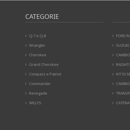
CATEGORIE
CJ-7 e CJ-8
FORD R
Wrangler
SUZUKI 
Cherokee
CAMBIO
Grand Cherokee
RADIAT
Compass e Patriot
KIT DI 
Commander
CAMBIO
Renegade
TRANSF
WILLYS
CATENA