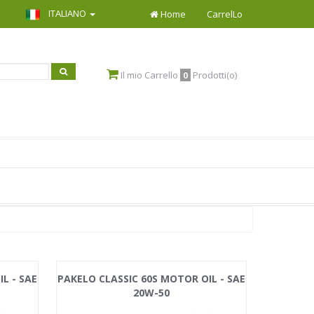
ITALIANO
Home
CarrelLo
Il mio Carrello
Prodotti(o)
0
L - SAE
PAKELO CLASSIC 60S MOTOR OIL - SAE
20W-50