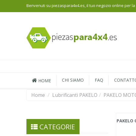
Benvenuti su piezaspara4x4.es, il tuo negozio online per la
CHI SIAMO
FAQ
CONTATT
HOME
Home
/
Lubrificanti PAKELO
/
PAKELO MOTO
PAKELO C
CATEGORIE