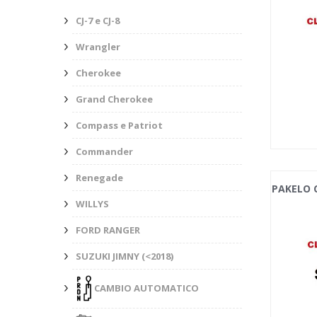
CJ-7 e CJ-8
Wrangler
Cherokee
Grand Cherokee
Compass e Patriot
Commander
Renegade
PAKELO C
WILLYS
FORD RANGER
SUZUKI JIMNY (<2018)
CAMBIO AUTOMATICO